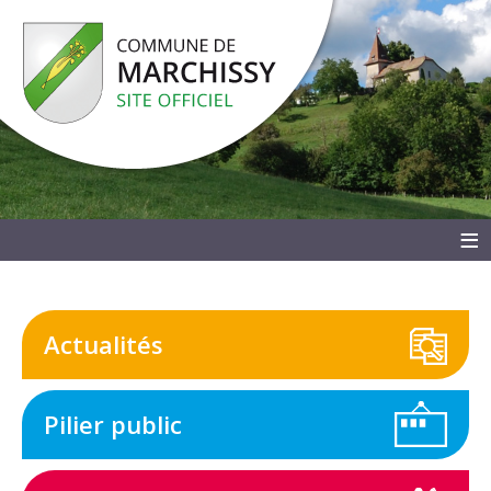
≡
Actualités
Pilier public