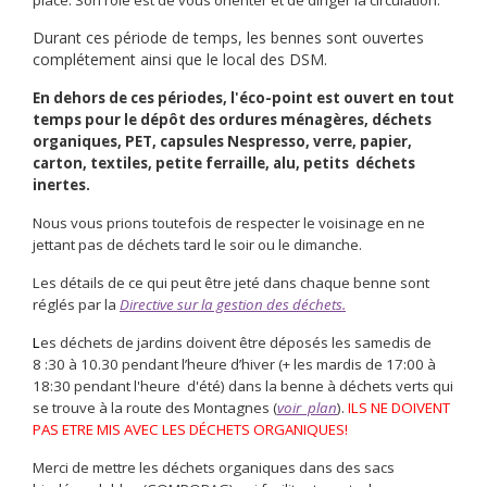
place.
Son rôle est de vous orienter et de diriger la circulation.
Durant ces période de temps, les bennes sont ouvertes
complétement ainsi que le local des DSM.
En dehors de ces périodes, l'éco-point est ouvert en tout
temps pour le dépôt des ordures ménagères, déchets
organiques, PET, capsules Nespresso, verre, papier,
carton, textiles, petite ferraille, alu, petits déchets
inertes.
Nous vous prions toutefois de respecter le voisinage en ne
jettant pas de déchets tard le soir ou le dimanche.
Les détails de ce qui peut être jeté dans chaque benne sont
réglés par la
Directive sur la gestion des déchets.
L
es déchets de jardins doivent être déposés les samedis de
8 :30 à 10.30 pendant l’heure d’hiver (+ les mardis de 17:00 à
18:30 pendant l'heure d'été) dans la benne à déchets verts qui
se trouve à la route des Montagnes (
voir plan
).
ILS NE DOIVENT
PAS ETRE MIS AVEC LES DÉCHETS ORGANIQUES!
Merci de mettre les déchets organiques dans des sacs