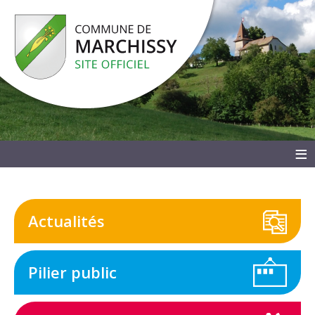
≡
Actualités
Pilier public