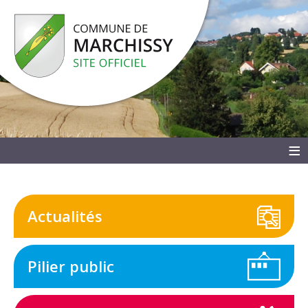
≡
Actualités
Pilier public