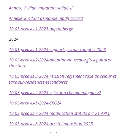
Annexe_7_Plan_mutation_validé_IF
Annexe_8_42.04-demande-modif-accord
10.03-preavis-1-2025-ddp-auberge
2024
10.01-preavis-1-2024-rapport-gestion-comptes-2023
10.03-preavis-2-2024-adoption-nouveau-rglt-sepulture-
cimetiere
10.03-preavis-3-2024-revision-reglement-taxe-de-sejour-et-
taxe-sur-residences-secondaires
10.03-preavis-4-2024-refection-chemin-magnin-v2
10.03-preavis-5-2024-SRGZA
10.03-preavis-7-2024-modification-statuts-art-21-APEC
10.03-preavis-8-2024-arrete-imposition-2025